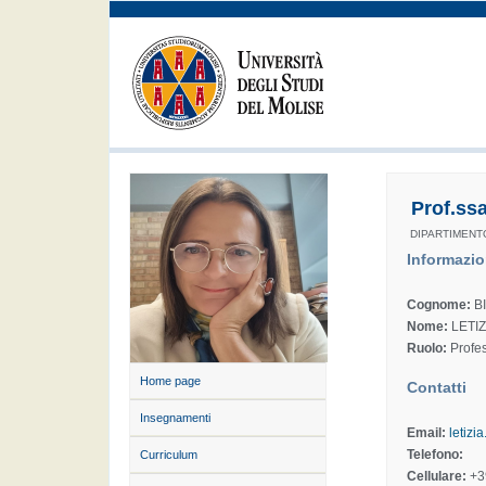
Prof.ss
DIPARTIMENT
Informazio
Cognome:
BI
Nome:
LETIZ
Ruolo:
Profes
Home page
Contatti
Insegnamenti
Email:
letizi
Telefono:
Curriculum
Cellulare:
+3