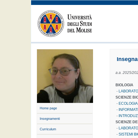
Insegna
a.a. 2025/20
BIOLOGIA
-
LABORATO
SCIENZE BI
-
ECOLOGIA
Home page
-
INFORMATI
-
INTRODUZI
Insegnamenti
SCIENZE D
-
LABORATO
Curriculum
-
SISTEMI B