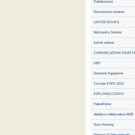
Pubblicazioni
Ricevimento studenti
UNITED ROOFS
Metropoli e Destino
funivie urbane
COMUNICAZIONI DIDATT
DiBT
Divisione Ingegneria
Corviale EXPO 2015
ESPLORACCONTO
PalindRome
didattica collaborativa WEB
Next Housing
Sistema di Telecontiguità