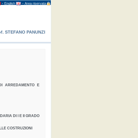
-
-
English
Area riservata
rof. STEFANO PANUNZI
 DI ARREDAMENTO E
RIA DI I E II GRADO
ELLE COSTRUZIONI