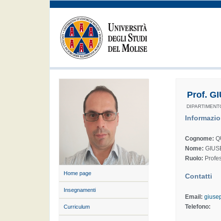
Prof. 
DIPARTIMENT
Informazio
Cognome:
Q
Nome:
GIUS
Ruolo:
Profes
Home page
Contatti
Insegnamenti
Email:
giuse
Telefono:
Curriculum